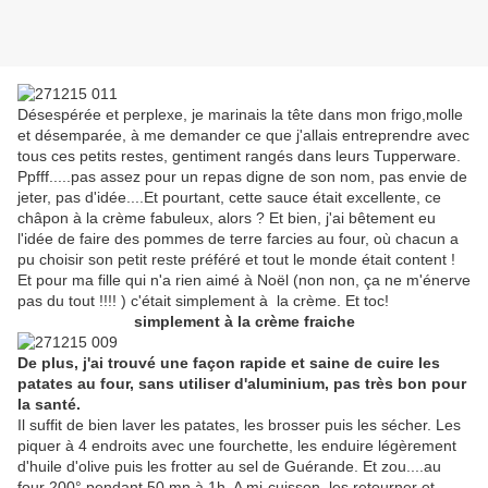
Désespérée et perplexe, je marinais la tête dans mon frigo,molle
et désemparée, à me demander ce que j'allais entreprendre avec
tous ces petits restes, gentiment rangés dans leurs Tupperware.
Ppfff.....pas assez pour un repas digne de son nom, pas envie de
jeter, pas d'idée....Et pourtant, cette sauce était excellente, ce
châpon à la crème fabuleux, alors ? Et bien, j'ai bêtement eu
l'idée de faire des pommes de terre farcies au four, où chacun a
pu choisir son petit reste préféré et tout le monde était content !
Et pour ma fille qui n'a rien aimé à Noël (non non, ça ne m'énerve
pas du tout !!!! ) c'était simplement à la crème. Et toc!
simplement à la crème fraiche
De plus, j'ai trouvé une façon rapide et saine de cuire les
patates au four, sans utiliser d'aluminium, pas très bon pour
la santé.
Il suffit de bien laver les patates, les brosser puis les sécher. Les
piquer à 4 endroits avec une fourchette, les enduire légèrement
d'huile d'olive puis les frotter au sel de Guérande. Et zou....au
four 200° pendant 50 mn à 1h. A mi-cuisson, les retourner et