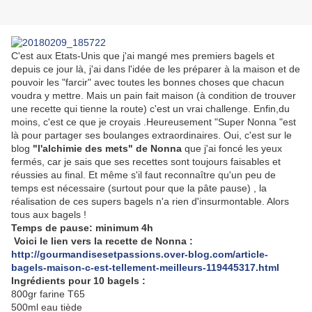
C'est aux Etats-Unis que j'ai mangé mes premiers bagels et
depuis ce jour là, j'ai dans l'idée de les préparer à la maison et de
pouvoir les "farcir" avec toutes les bonnes choses que chacun
voudra y mettre. Mais un pain fait maison (à condition de trouver
une recette qui tienne la route) c'est un vrai challenge. Enfin,du
moins, c'est ce que je croyais .Heureusement "Super Nonna "est
là pour partager ses boulanges extraordinaires. Oui, c'est sur le
blog
"l'alchimie des mets" de Nonna
que j'ai foncé les yeux
fermés, car je sais que ses recettes sont toujours faisables et
réussies au final. Et même s'il faut reconnaître qu'un peu de
temps est nécessaire (surtout pour que la pâte pause) , la
réalisation de ces supers bagels n'a rien d'insurmontable. Alors
tous aux bagels !
Temps de pause: minimum 4h
Voici le lien vers la recette de Nonna :
http://gourmandisesetpassions.over-blog.com/article-
bagels-maison-c-est-tellement-meilleurs-119445317.html
Ingrédients pour 10 bagels :
800gr farine T65
500ml eau tiède