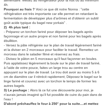
alimentaire. Mettez au réfrigérateur pour la nuit ou au minimum
4h.
Pourquoi au frais ?
Voici ce que dit notre Nonna : "cette
réfrigération est très importante car elle permet en retardant la
fermentation de développer plus d'arômes et d'obtenir un subtil
goût acide typique du bagel new yorkais" .
2) 4h plus tard :
- Préparez un torchon fariné pour déposer les bagels après
façonnage et un autre propre et non fariné pour les bagels après
ébullition.
- Versez la pâte réfrigérée sur le plan de travail légèrement fariné
et la diviser en 2 morceaux pour faciliter le travail. Remettez un
morceau dans le saladier filmé et réservez au frais.
- Divisez le pâton en 5 morceaux qu'il faut façonner en boules.
Puis applatissez légèrement la boule sur le plan de travail fariné,
à l'aide de votre pouce, faites un large trou au centre en
appuyant sur le plan de travail. Le trou doit avoir au moins 5 à 6
cm de diamètre car il rétrécit rapidement; Déposez le bagel sur le
linge fariné et couvrez avec un torchon le temps de former les
autres bagels.
3) Le pochage :
Alors là ce fut une découverte pour moi, je
n'aurais jamais imaginé qu'il fut possible de cuire du pain dans de
l'eau !
D'abord préchauffez le four à 250° pour la suite....et mettez