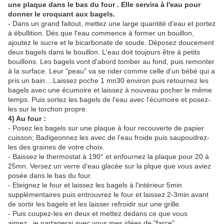
une plaque dans le bas du four . Elle servira à l'eau pour
donner le croquant aux bagels.
- Dans un grand faitout, mettez une large quantité d'eau et portez
à ébullition. Dés que l'eau commence à former un bouillon,
ajoutez le sucre et le bicarbonate de soude. Déposez doucement
deux bagels dans le bouillon. L'eau doit toujours être à petits
bouillons. Les bagels vont d'abord tomber au fond, puis remonter
à la surface. Leur "peau" va se rider comme celle d'un bébé qui a
pris un bain....Laissez poche 1 mn30 environ puis retournez les
bagels avec une écumoire et laissez à nouveau pocher le même
temps. Puis sortez les bagels de l'eau avec l'écumoire et posez-
les sur le torchon propre.
4) Au four :
- Posez les bagels sur une plaque à four recouverte de papier
cuisson; Badigeonnez les avec de l'eau froide puis saupoudrez-
les des graines de votre choix.
- Baissez le thermostat à 190° et enfournez la plaque pour 20 à
25mn. Versez un verre d'eau glacée sur la plque que vous aviez
posée dans le bas du four.
- Eteignez le four et laissez les bagels à l'intérieur 5min
supplémentaires puis entrouvrez le four et laissez 2-3min avant
de sortir les bagels et les laisser refroidir sur une grille.
- Puis coupez-les en deux et mettez dedans ce que vous
aimez...je partagerai avec vous mes idées de "farce"