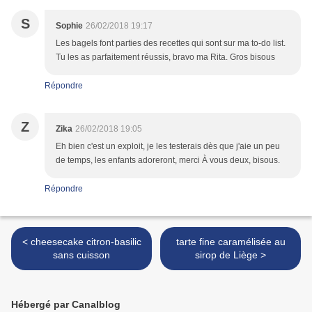
S
Sophie
26/02/2018 19:17
Les bagels font parties des recettes qui sont sur ma to-do list.
Tu les as parfaitement réussis, bravo ma Rita. Gros bisous
Répondre
Z
Zika
26/02/2018 19:05
Eh bien c'est un exploit, je les testerais dès que j'aie un peu
de temps, les enfants adoreront, merci À vous deux, bisous.
Répondre
< cheesecake citron-basilic
tarte fine caramélisée au
sans cuisson
sirop de Liège >
Hébergé par Canalblog