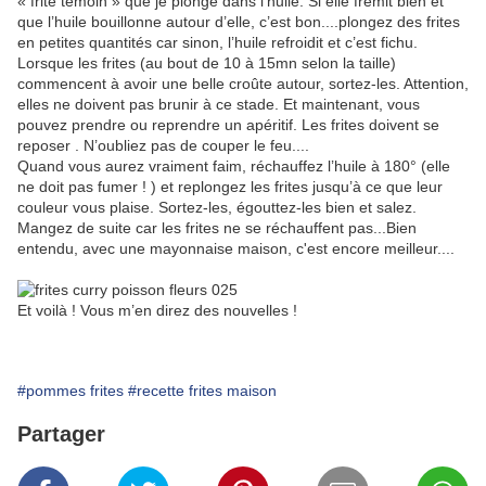
« frite témoin » que je plonge dans l’huile. Si elle frémit bien et
que l’huile bouillonne autour d’elle, c’est bon....plongez des frites
en petites quantités car sinon, l’huile refroidit et c’est fichu.
Lorsque les frites (au bout de 10 à 15mn selon la taille)
commencent à avoir une belle croûte autour, sortez-les. Attention,
elles ne doivent pas brunir à ce stade. Et maintenant, vous
pouvez prendre ou reprendre un apéritif. Les frites doivent se
reposer . N’oubliez pas de couper le feu....
Quand vous aurez vraiment faim, réchauffez l’huile à 180° (elle
ne doit pas fumer ! ) et replongez les frites jusqu’à ce que leur
couleur vous plaise. Sortez-les, égouttez-les bien et salez.
Mangez de suite car les frites ne se réchauffent pas...Bien
entendu, avec une mayonnaise maison, c'est encore meilleur....
Et voilà ! Vous m’en direz des nouvelles !
#pommes frites
#recette frites maison
Partager