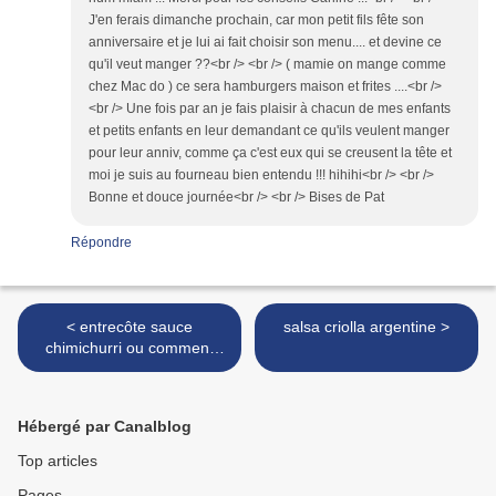
J'en ferais dimanche prochain, car mon petit fils fête son
anniversaire et je lui ai fait choisir son menu.... et devine ce
qu'il veut manger ??<br /> <br /> ( mamie on mange comme
chez Mac do ) ce sera hamburgers maison et frites ....<br />
<br /> Une fois par an je fais plaisir à chacun de mes enfants
et petits enfants en leur demandant ce qu'ils veulent manger
pour leur anniv, comme ça c'est eux qui se creusent la tête et
moi je suis au fourneau bien entendu !!! hihihi<br /> <br />
Bonne et douce journée<br /> <br /> Bises de Pat
Répondre
< entrecôte sauce
salsa criolla argentine >
chimichurri ou comment
sublimer une viande
Hébergé par Canalblog
Top articles
Pages