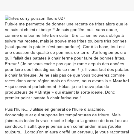
Puis-je me permettre de donner une recette de frites alors que je
ne suis ni chtimi ni belge ? Je suis gonflée, oui...sans doute,
comme une bonne frite bien cuite ! Bref....rien ne vous oblige à
suivre ma recette, mais je trouve mes frites toujours très bonnes
(sauf quand la patate n’est pas parfaite). Car à la base, tout est
une question de qualité de pommes-de-terre. J’ai longtemps cru
qu’il fallait des patates à chair ferme pour faire de bonnes frites.
Erreur ! (Je ne vous cache pas que je rame depuis des années
pour faire des frites dignes de ce nom ! ). Il vous faut des patates
à chair farineuse. Je ne sais pas ce que vous trouverez comme
races dans votre région mais en Alsace, nous avons la
« Marabel
»
qui convient parfaitement. Hélas, je ne trouve plus de
producteurs de
« Bintje »
qui étaient la sorte idéale. Donc
premier point : patate à chair farineuse !
Puis l’huile....J’utilise en général de l’huile d’arachide,
économique et qui supporte les températures de friture. Mais
j’aimerais tester la vraie recette belge à la graisse de bœuf ou au
saindoux. Il suffit que je pense à en commander, mais j’oublie
toujours....Lorsqu’on m’aura greffé un cerveau, je vous raconterai