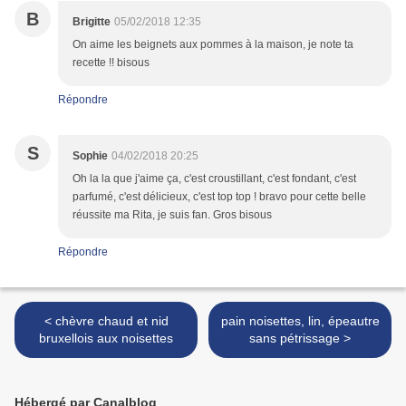
B
Brigitte
05/02/2018 12:35
On aime les beignets aux pommes à la maison, je note ta
recette !! bisous
Répondre
S
Sophie
04/02/2018 20:25
Oh la la que j'aime ça, c'est croustillant, c'est fondant, c'est
parfumé, c'est délicieux, c'est top top ! bravo pour cette belle
réussite ma Rita, je suis fan. Gros bisous
Répondre
< chèvre chaud et nid
pain noisettes, lin, épeautre
bruxellois aux noisettes
sans pétrissage >
Hébergé par Canalblog