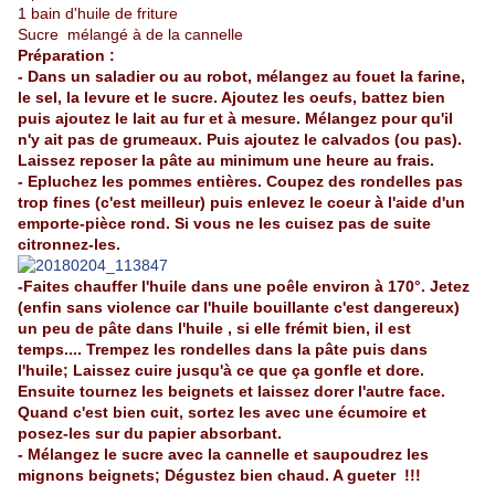
1 bain d'huile de friture
Sucre mélangé à de la cannelle
Préparation :
- Dans un saladier ou au robot, mélangez au fouet la farine,
le sel, la levure et le sucre. Ajoutez les oeufs, battez bien
puis ajoutez le lait au fur et à mesure. Mélangez pour qu'il
n'y ait pas de grumeaux. Puis ajoutez le calvados (ou pas).
Laissez reposer la pâte au minimum une heure au frais.
- Epluchez les pommes entières. Coupez des rondelles pas
trop fines (c'est meilleur) puis enlevez le coeur à l'aide d'un
emporte-pièce rond. Si vous ne les cuisez pas de suite
citronnez-les.
-Faites chauffer l'huile dans une poêle environ à 170°. Jetez
(enfin sans violence car l'huile bouillante c'est dangereux)
un peu de pâte dans l'huile , si elle frémit bien, il est
temps.... Trempez les rondelles dans la pâte puis dans
l'huile; Laissez cuire jusqu'à ce que ça gonfle et dore.
Ensuite tournez les beignets et laissez dorer l'autre face.
Quand c'est bien cuit, sortez les avec une écumoire et
posez-les sur du papier absorbant.
- Mélangez le sucre avec la cannelle et saupoudrez les
mignons beignets; Dégustez bien chaud. A gueter !!!