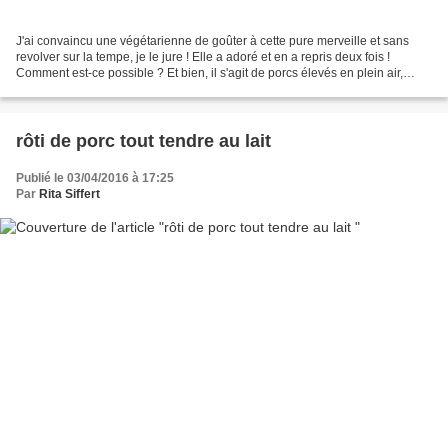
J'ai convaincu une végétarienne de goûter à cette pure merveille et sans
revolver sur la tempe, je le jure ! Elle a adoré et en a repris deux fois !
Comment est-ce possible ? Et bien, il s'agit de porcs élevés en plein air,
dans ma région, nourris aux...
rôti de porc tout tendre au lait
Publié le 03/04/2016 à 17:25
Par
Rita Siffert