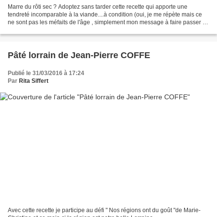
Marre du rôti sec ? Adoptez sans tarder cette recette qui apporte une
tendreté incomparable à la viande....à condition (oui, je me répète mais ce
ne sont pas les méfaits de l'âge , simplement mon message à faire passer ...)
à condition, disais-je que...
Pâté lorrain de Jean-Pierre COFFE
Publié le 31/03/2016 à 17:24
Par
Rita Siffert
Avec cette recette je participe au défi " Nos régions ont du goût "de Marie-