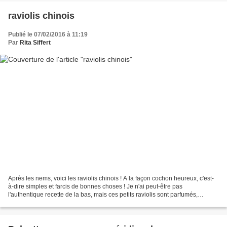
raviolis chinois
Publié le 07/02/2016 à 11:19
Par
Rita Siffert
Après les nems, voici les raviolis chinois ! A la façon cochon heureux, c'est-
à-dire simples et farcis de bonnes choses ! Je n'ai peut-être pas
l'authentique recette de la bas, mais ces petits raviolis sont parfumés,
tendres et savoureux. Si vous achetez...