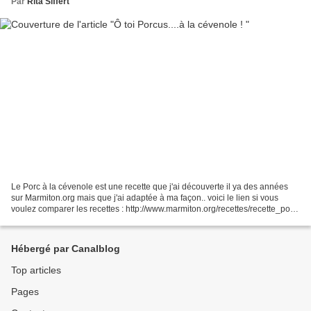
Par
Rita Siffert
Le Porc à la cévenole est une recette que j'ai découverte il ya des années
sur Marmiton.org mais que j'ai adaptée à ma façon.. voici le lien si vous
voulez comparer les recettes : http://www.marmiton.org/recettes/recette_porc-
a-la-cevenole_20233.aspx...
Hébergé par Canalblog
Top articles
Pages