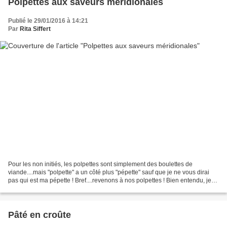
Polpettes aux saveurs méridionales
Publié le 29/01/2016 à 14:21
Par
Rita Siffert
Pour les non initiés, les polpettes sont simplement des boulettes de
viande....mais "polpette" a un côté plus "pépette" sauf que je ne vous dirai
pas qui est ma pépette ! Bref....revenons à nos polpettes ! Bien entendu, je
vous propose une recette à base...
Pâté en croûte