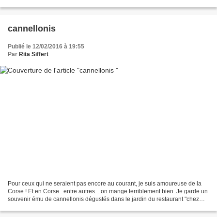
des doutes ! ). Evidemment,...
cannellonis
Publié le 12/02/2016 à 19:55
Par
Rita Siffert
Pour ceux qui ne seraient pas encore au courant, je suis amoureuse de la
Corse ! Et en Corse...entre autres....on mange terriblement bien. Je garde un
souvenir ému de cannellonis dégustés dans le jardin du restaurant "chez
Doumé" à Solenzara.....un rêve...