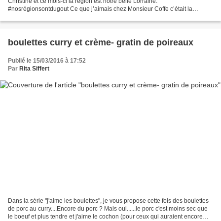
Christine et ce mois-ci la région est notre belle Lorraine.
#nosrégionsontdugout Ce que j’aimais chez Monsieur Coffe c’était la
simplicité de ses plats. Des recettes du terroir,...
boulettes curry et crème- gratin de poireaux
Publié le 15/03/2016 à 17:52
Par
Rita Siffert
Dans la série "j'aime les boulettes", je vous propose cette fois des boulettes
de porc au curry....Encore du porc ? Mais oui......le porc c'est moins sec que
le boeuf et plus tendre et j'aime le cochon (pour ceux qui auraient encore