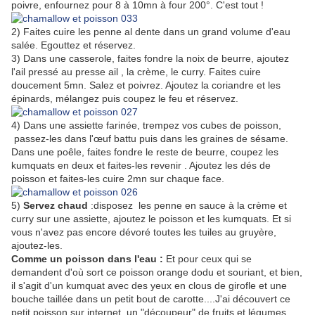
poivre, enfournez pour 8 à 10mn à four 200°. C'est tout !
2) Faites cuire les penne al dente dans un grand volume d'eau
salée. Egouttez et réservez.
3) Dans une casserole, faites fondre la noix de beurre, ajoutez
l'ail pressé au presse ail , la crème, le curry. Faites cuire
doucement 5mn. Salez et poivrez. Ajoutez la coriandre et les
épinards, mélangez puis coupez le feu et réservez.
4) Dans une assiette farinée, trempez vos cubes de poisson,
passez-les dans l'œuf battu puis dans les graines de sésame.
Dans une poêle, faites fondre le reste de beurre, coupez les
kumquats en deux et faites-les revenir . Ajoutez les dés de
poisson et faites-les cuire 2mn sur chaque face.
5)
Servez chaud
:disposez les penne en sauce à la crème et
curry sur une assiette, ajoutez le poisson et les kumquats. Et si
vous n'avez pas encore dévoré toutes les tuiles au gruyère,
ajoutez-les.
Comme un poisson dans l'eau :
Et pour ceux qui se
demandent d'où sort ce poisson orange dodu et souriant, et bien,
il s'agit d'un kumquat avec des yeux en clous de girofle et une
bouche taillée dans un petit bout de carotte....J'ai découvert ce
petit poisson sur internet, un "découpeur" de fruits et légumes