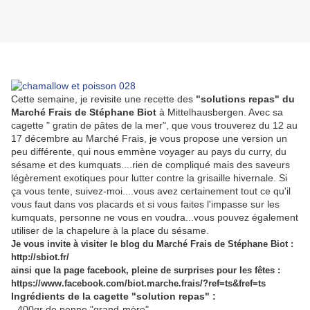
Cette semaine, je revisite une recette des
"solutions repas" du
Marché Frais de Stéphane Biot
à Mittelhausbergen. Avec sa
cagette " gratin de pâtes de la mer", que vous trouverez du 12 au
17 décembre au Marché Frais, je vous propose une version un
peu différente, qui nous emmène voyager au pays du curry, du
sésame et des kumquats....rien de compliqué mais des saveurs
légèrement exotiques pour lutter contre la grisaille hivernale. Si
ça vous tente, suivez-moi....vous avez certainement tout ce qu'il
vous faut dans vos placards et si vous faites l'impasse sur les
kumquats, personne ne vous en voudra...vous pouvez également
utiliser de la chapelure à la place du sésame.
Je vous invite à visiter le blog du Marché Frais de Stéphane Biot :
http://sbiot.fr/
ainsi que la page facebook, pleine de surprises pour les fêtes :
https://www.facebook.com/biot.marche.frais/?ref=ts&fref=ts
Ingrédients de la cagette "solution repas" :
- 400gr de penne "grand-mère"