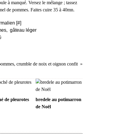
oule à manqué. Versez le mélange ; tassez
mel de pommes. Faites cuire 35 à 40mn.
rmalien [
#
]
mes
,
gâteau léger
pommes, crumble de noix et oignon confit
hé de pleurotes
bredele au potimarron
de Noël