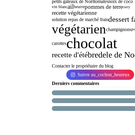
petits gâteaux de Noël
tomates
noix de coco
ail
pommes de terre
vin blanc
beurre
curry
recette végétarienne
dessert f
solution repas de marché frais
végétarien
champignons
po
chocolat
carottes
bredele de No
recette d'été
Contacter le propriétaire du blog
Suivre au_cochon_heureux
Derniers commentaires