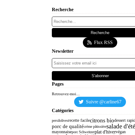
Recherche
Flux RSS
Newsletter
Pages
Retrouvez-moi....
Suivre @carline67
Catégories
citrons bio
recette facile
dessert rapi
persil
olives
salade d'ét
porc de qualité
crème pâtissière
plat d'hiver
mayonnaise
végan
porc Schweitzer