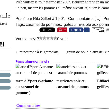
Préchauffez le four thermostat 200°. Beurrez et farinez un m
un peu, mettez les pommes au même niveau. Ajoutez le cara
acile
Posté par Rita Siffert à 19:01 -
Commentaires [
…
]
- Pe
ivrons
Tags:
caramel de pommes
,
gâteau invisible aux pom
Repost
0
Vous aimez ?
0 vote
ël
minestrone à la gremolata
gratin de boudin aux deux 
Vous aimerez aussi :
tarte d'Yport (variante
tartelettes noix et
Effiloc
au caramel de
caramel de pommes
grillées
pommes)
Commentaires