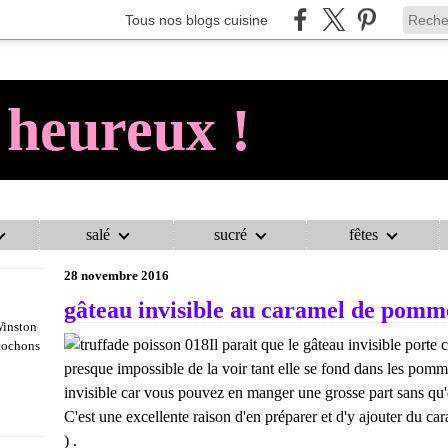
Tous nos blogs cuisine
 heureux !
salé
sucré
fêtes
AU COCHON HEUREUX !
>
TARTES ET GÂTEAUX
>
GÂTEAU INVISIB
28 novembre 2016
gâteau invisible au caramel de pomm
Winston
Il parait que le gâteau invisible porte c
 cochons
presque impossible de la voir tant elle se fond dans les pommes
invisible car vous pouvez en manger une grosse part sans qu'e
C'est une excellente raison d'en préparer et d'y ajouter du ca
) .