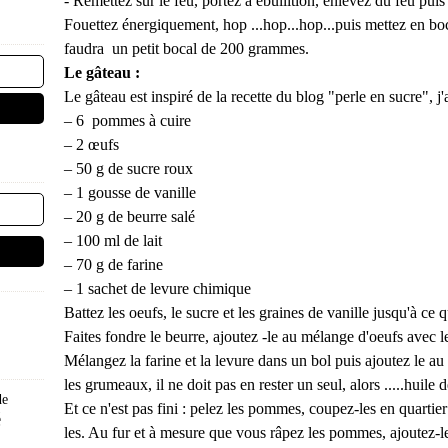
- Remettez sur le feu, portez à ébullition, enlevez du feu puis
Fouettez énergiquement, hop ...hop...hop...puis mettez en boc
faudra un petit bocal de 200 grammes.
Le gâteau :
Le gâteau est inspiré de la recette du blog "perle en sucre", j
– 6 pommes à cuire
– 2 œufs
– 50 g de sucre roux
– 1 gousse de vanille
– 20 g de beurre salé
– 100 ml de lait
– 70 g de farine
– 1 sachet de levure chimique
Battez les oeufs, le sucre et les graines de vanille jusqu'à c
Faites fondre le beurre, ajoutez -le au mélange d'oeufs avec l
Mélangez la farine et la levure dans un bol puis ajoutez le au
les grumeaux, il ne doit pas en rester un seul, alors .....huile 
de
Et ce n'est pas fini : pelez les pommes, coupez-les en quartier
é
les. Au fur et à mesure que vous râpez les pommes, ajoutez-le