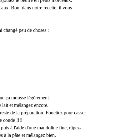
 ajoutez le beurre en petits morceaux.
aux. Bon, dans notre recette, il vous
'ai changé peu de choses :
e que ça mousse légèrement.
e lait et mélangez encore.
 reste de la préparation. Fouettez pour casser
de coude !!!!
 puis à l'aide d'une mandoline fine, râpez-
s à la pâte et mélangez bien.