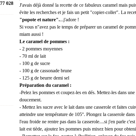
77 028
J'avais déjà donné la recette de ce fabuleux caramel mais puis
évite les recherches et je fais un petit "copier-coller". La rec
"popote et nature".
...j'adore !
Si vous n"avez pas le temps de préparer un caramel de pomme
miam aussi !
Le caramel de pommes :
- 2 pommes moyennes
- 70 ml de lait
- 100 g de sucre
- 100 g de cassonade brune
- 125 g de beurre demi sel
Préparation du caramel :
-Pelez les pommes et coupez-les en dés. Mettez-les dans une c
doucement.
- Mettez les sucre avec le lait dans une casserole et faites cu
atteindre une température de 105°. Plongez la casserole dans d
l'eau froide ne rentre pas dans la casserole....si j'en parle c'e
lait est tiède, ajoutez les pommes puis mixez bien pour obteni