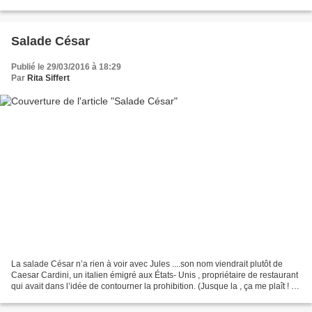
une larme d'huile d'olive, des brins...
Salade César
Publié le 29/03/2016 à 18:29
Par
Rita Siffert
La salade César n’a rien à voir avec Jules ....son nom viendrait plutôt de
Caesar Cardini, un italien émigré aux États- Unis , propriétaire de restaurant
qui avait dans l’idée de contourner la prohibition. (Jusque la , ça me plaît ! ) .
Le 4 juillet 1924,...