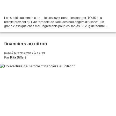
Les sablés au lemon curd ....les essayer c'est ...les manger..TOUS ! La
recette provient du livre "bredele de Noël des boulangers d'Alsace"...un
grand classique chez moi. Ingrédients pour les sablés : -125g de beurre -
150g de sucre - 1 oeuf - 250 gr...
financiers au citron
Publié le 27/02/2017 à 17:29
Par
Rita Siffert