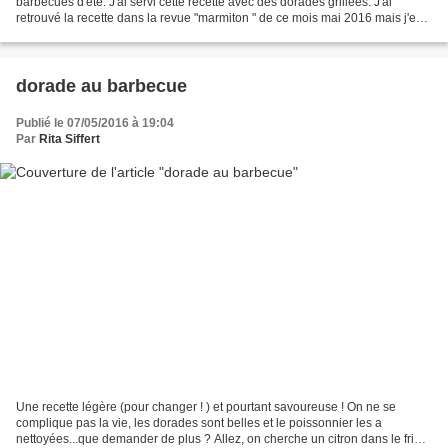
barbecues d'été. J'ai servi cette recette avec des dorades grillées. J'ai
retrouvé la recette dans la revue "marmiton " de ce mois mai 2016 mais j'en
avais déjà préparé une variante,...
dorade au barbecue
Publié le 07/05/2016 à 19:04
Par
Rita Siffert
Une recette légère (pour changer ! ) et pourtant savoureuse ! On ne se
complique pas la vie, les dorades sont belles et le poissonnier les a
nettoyées...que demander de plus ? Allez, on cherche un citron dans le frigo,