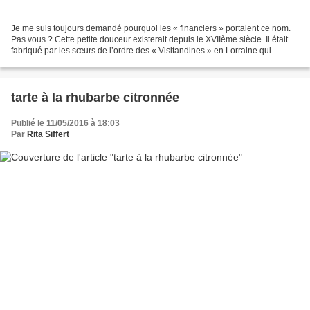
Je me suis toujours demandé pourquoi les « financiers » portaient ce nom.
Pas vous ? Cette petite douceur existerait depuis le XVIIème siècle. Il était
fabriqué par les sœurs de l’ordre des « Visitandines » en Lorraine qui
recyclaient ainsi les blancs...
tarte à la rhubarbe citronnée
Publié le 11/05/2016 à 18:03
Par
Rita Siffert