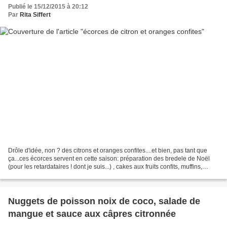
Publié le 15/12/2015 à 20:12
Par
Rita Siffert
Drôle d'idée, non ? des citrons et oranges confites....et bien, pas tant que
ça...ces écorces servent en cette saison: préparation des bredele de Noël
(pour les retardataires ! dont je suis...) , cakes aux fruits confits, muffins,
orangettes trempées...
Nuggets de poisson noix de coco, salade de
mangue et sauce aux câpres citronnée