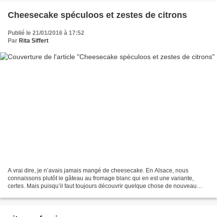
Cheesecake spéculoos et zestes de citrons
Publié le 21/01/2016 à 17:52
Par
Rita Siffert
A vrai dire, je n’avais jamais mangé de cheesecake. En Alsace, nous
connaissons plutôt le gâteau au fromage blanc qui en est une variante,
certes. Mais puisqu’il faut toujours découvrir quelque chose de nouveau
dans la vie sinon elle ne vaut la peine...