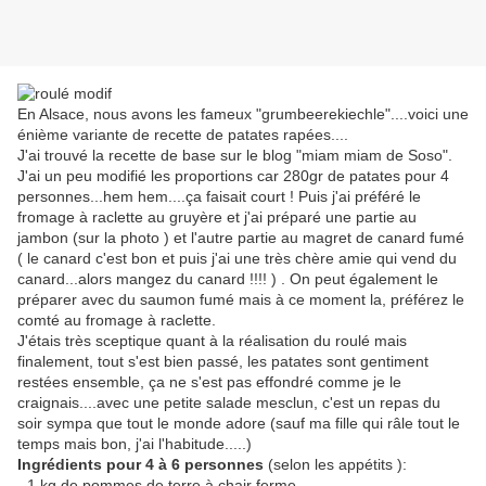
En Alsace, nous avons les fameux "grumbeerekiechle"....voici une
énième variante de recette de patates rapées....
J'ai trouvé la recette de base sur le blog "miam miam de Soso".
J'ai un peu modifié les proportions car 280gr de patates pour 4
personnes...hem hem....ça faisait court ! Puis j'ai préféré le
fromage à raclette au gruyère et j'ai préparé une partie au
jambon (sur la photo ) et l'autre partie au magret de canard fumé
( le canard c'est bon et puis j'ai une très chère amie qui vend du
canard...alors mangez du canard !!!! ) . On peut également le
préparer avec du saumon fumé mais à ce moment la, préférez le
comté au fromage à raclette.
J'étais très sceptique quant à la réalisation du roulé mais
finalement, tout s'est bien passé, les patates sont gentiment
restées ensemble, ça ne s'est pas effondré comme je le
craignais....avec une petite salade mesclun, c'est un repas du
soir sympa que tout le monde adore (sauf ma fille qui râle tout le
temps mais bon, j'ai l'habitude.....)
Ingrédients pour 4 à 6 personnes
(selon les appétits ):
- 1 kg de pommes de terre à chair ferme