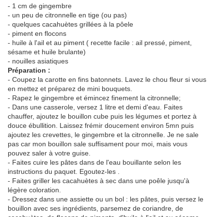
- 1 cm de gingembre
- un peu de citronnelle en tige (ou pas)
- quelques cacahuètes grillées à la pôele
- piment en flocons
- huile à l'ail et au piment ( recette facile : ail pressé, piment,
sésame et huile brulante)
- nouilles asiatiques
Préparation :
- Coupez la carotte en fins batonnets. Lavez le chou fleur si vous
en mettez et préparez de mini bouquets.
- Rapez le gingembre et émincez finement la citronnelle;
- Dans une casserole, versez 1 litre et demi d'eau. Faites
chauffer, ajoutez le bouillon cube puis les légumes et portez à
douce ébullition. Laissez frémir doucement environ 5mn puis
ajoutez les crevettes, le gingembre et la citronnelle. Je ne sale
pas car mon bouillon sale suffisament pour moi, mais vous
pouvez saler à votre guise.
- Faites cuire les pâtes dans de l'eau bouillante selon les
instructions du paquet. Egoutez-les .
- Faites griller les cacahuètes à sec dans une poêle jusqu'à
légère coloration.
- Dressez dans une assiette ou un bol : les pâtes, puis versez le
bouillon avec ses ingrédients, parsemez de coriandre, de