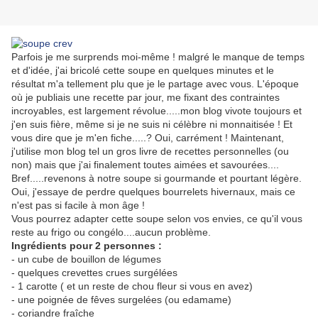
Parfois je me surprends moi-même ! malgré le manque de temps
et d'idée, j'ai bricolé cette soupe en quelques minutes et le
résultat m'a tellement plu que je le partage avec vous. L'époque
où je publiais une recette par jour, me fixant des contraintes
incroyables, est largement révolue.....mon blog vivote toujours et
j'en suis fière, même si je ne suis ni célèbre ni monnaitisée ! Et
vous dire que je m'en fiche.....? Oui, carrément ! Maintenant,
j'utilise mon blog tel un gros livre de recettes personnelles (ou
non) mais que j'ai finalement toutes aimées et savourées....
Bref.....revenons à notre soupe si gourmande et pourtant légère.
Oui, j'essaye de perdre quelques bourrelets hivernaux, mais ce
n'est pas si facile à mon âge !
Vous pourrez adapter cette soupe selon vos envies, ce qu'il vous
reste au frigo ou congélo....aucun problème.
Ingrédients pour 2 personnes :
- un cube de bouillon de légumes
- quelques crevettes crues surgélées
- 1 carotte ( et un reste de chou fleur si vous en avez)
- une poignée de fêves surgelées (ou edamame)
- coriandre fraîche