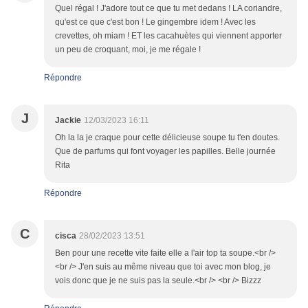
Quel régal ! J'adore tout ce que tu met dedans ! LA coriandre,
qu'est ce que c'est bon ! Le gingembre idem ! Avec les
crevettes, oh miam ! ET les cacahuètes qui viennent apporter
un peu de croquant, moi, je me régale !
Répondre
J
Jackie
12/03/2023 16:11
Oh la la je craque pour cette délicieuse soupe tu t'en doutes.
Que de parfums qui font voyager les papilles. Belle journée
Rita
Répondre
C
cisca
28/02/2023 13:51
Ben pour une recette vite faite elle a l'air top ta soupe.<br />
<br /> J'en suis au même niveau que toi avec mon blog, je
vois donc que je ne suis pas la seule.<br /> <br /> Bizzz