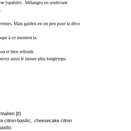
se (spatule) . Mélangez en soulevant
.
verrines. Mais gardez-en un peu pour la déco
soupe à ce moment la.
on et bien refroidi.
vez aussi le laisser plus longtemps.
rmalien [
#
]
 citron-basilic
,
cheesecake citron
basilic