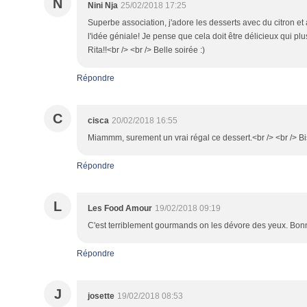
N
Nini Nja
25/02/2018 17:25
Superbe association, j'adore les desserts avec du citron et a
l'idée géniale! Je pense que cela doit être délicieux qui plu
Rita!!<br /> <br /> Belle soirée :)
Répondre
C
cisca
20/02/2018 16:55
Miammm, surement un vrai régal ce dessert.<br /> <br /> B
Répondre
L
Les Food Amour
19/02/2018 09:19
C'est terriblement gourmands on les dévore des yeux. Bon
Répondre
J
josette
19/02/2018 08:53