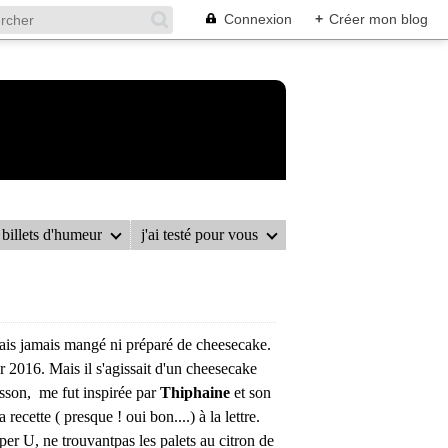
Connexion
+
Créer mon blog
billets d'humeur
j'ai testé pour vous
LIC SANS CUISSON
avais jamais mangé ni préparé de cheesecake.
er 2016. Mais il s'agissait d'un cheesecake
isson, me fut inspirée par
Thiphaine
et son
a recette ( presque ! oui bon....) à la lettre.
per U, ne trouvantpas les palets au citron de