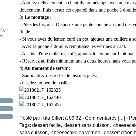
- Ajoutez délicatement la chantilly au mélange avec une mary
doucement; Puis versez cet appareil dans une poche à douille
3) Le montage :
- Pilez les biscuits. Disposez une petite couche au fond des 
végan
finale.
ns
- Si vous avez du lemon curd en pot, ajoutez une cuillère à 
- Avec la poche à douille, remplissez les verrines au 3/4.
- A l'aide d'une cuillère à café, ajoutez le lemon curd fait mais
- Réservez au frais minimum une à deux heures mais vous pou
4) Au moment de servir :
- Saupoudrez des restes de biscuits pilés;
- Ciselez un peu de basilic.
Posté par Rita Siffert à 09:32 -
Commentaires [
…
]
- Pe
Tags:
dessert facile
,
dessert sans cuisson
,
cheesecake
sans cuisson
,
cheesecake en verrine
,
dessert citron-