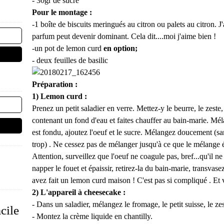
- 30gr de sucre
Pour le montage :
-1 boîte de biscuits meringués au citron ou palets au citron. J
parfum peut devenir dominant. Cela dit....moi j'aime bien !
-un pot de lemon curd
en option;
- deux feuilles de basilic
Préparation :
1) Lemon curd :
Prenez un petit saladier en verre. Mettez-y le beurre, le zeste,
contenant un fond d'eau et faites chauffer au bain-marie. Mé
est fondu, ajoutez l'oeuf et le sucre. Mélangez doucement (san
trop) . Ne cessez pas de mélanger jusqu'à ce que le mélange é
Attention, surveillez que l'oeuf ne coagule pas, bref...qu'il
napper le fouet et épaissir, retirez-la du bain-marie, transvase
avez fait un lemon curd maison ! C'est pas si compliqué . Et vo
2) L'appareil à cheesecake :
- Dans un saladier, mélangez le fromage, le petit suisse, le ze
acile
- Montez la crème liquide en chantilly.