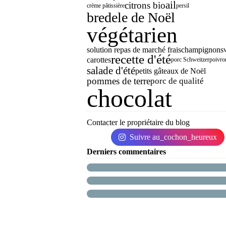
ail
citrons bio
crème pâtissière
persil
bredele de Noël
végétarien
solution repas de marché frais
champignons
recette d'été
carottes
porc Schweitzer
poivro
salade d'été
petits gâteaux de Noël
pommes de terre
porc de qualité
chocolat
Contacter le propriétaire du blog
Suivre au_cochon_heureux
Derniers commentaires