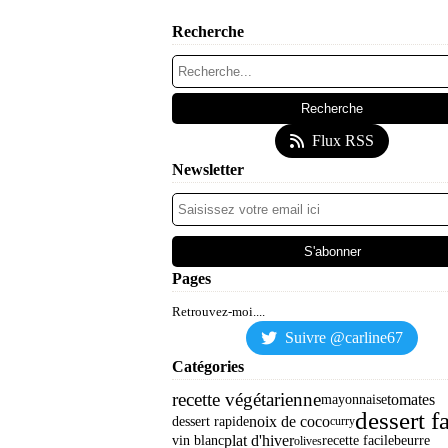
Recherche
Flux RSS
Newsletter
Pages
Retrouvez-moi....
Suivre @carline67
Catégories
recette végétarienne
tomates
mayonnaise
dessert f
noix de coco
dessert rapide
curry
plat d'hiver
vin blanc
recette facile
beurre
olives