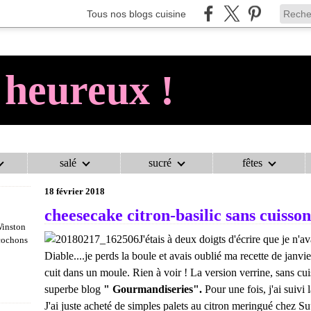
Tous nos blogs cuisine
 heureux !
salé
sucré
fêtes
AU COCHON HEUREUX !
>
ENTREMETS
>
CHEESECAKE CITRON-BASI
18 février 2018
cheesecake citron-basilic sans cuisson
Winston
J'étais à deux doigts d'écrire que je n'
 cochons
Diable....je perds la boule et avais oublié ma recette de janvi
cuit dans un moule. Rien à voir ! La version verrine, sans cu
superbe blog
" Gourmandiseries".
Pour une fois, j'ai suivi l
J'ai juste acheté de simples palets au citron meringué chez Su