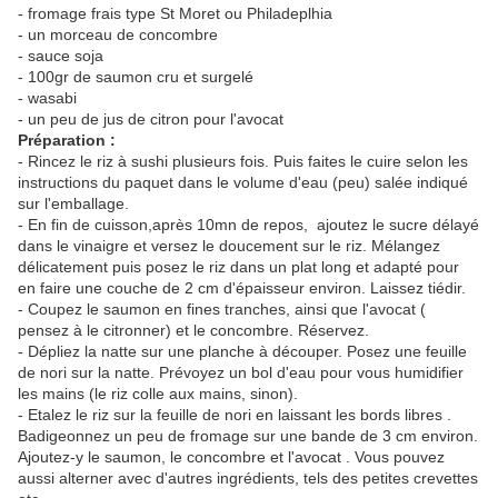
- fromage frais type St Moret ou Philadeplhia
- un morceau de concombre
- sauce soja
- 100gr de saumon cru et surgelé
- wasabi
- un peu de jus de citron pour l'avocat
Préparation :
- Rincez le riz à sushi plusieurs fois. Puis faites le cuire selon les
instructions du paquet dans le volume d'eau (peu) salée indiqué
sur l'emballage.
- En fin de cuisson,après 10mn de repos, ajoutez le sucre délayé
dans le vinaigre et versez le doucement sur le riz. Mélangez
délicatement puis posez le riz dans un plat long et adapté pour
en faire une couche de 2 cm d'épaisseur environ. Laissez tiédir.
- Coupez le saumon en fines tranches, ainsi que l'avocat (
pensez à le citronner) et le concombre. Réservez.
- Dépliez la natte sur une planche à découper. Posez une feuille
de nori sur la natte. Prévoyez un bol d'eau pour vous humidifier
les mains (le riz colle aux mains, sinon).
- Etalez le riz sur la feuille de nori en laissant les bords libres .
Badigeonnez un peu de fromage sur une bande de 3 cm environ.
Ajoutez-y le saumon, le concombre et l'avocat . Vous pouvez
aussi alterner avec d'autres ingrédients, tels des petites crevettes