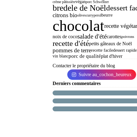
végan
crème pâtissière
porc Schweitzer
bredele de Noël
dessert fa
citrons bio
beurre
olives
curry
persil
chocolat
recette végéta
salade d'été
noix de coco
carottes
poivrons
recette d'été
petits gâteaux de Noël
pommes de terre
recette facile
dessert rapide
porc de qualité
plat d'hiver
vin blanc
Contacter le propriétaire du blog
Suivre au_cochon_heureux
Derniers commentaires