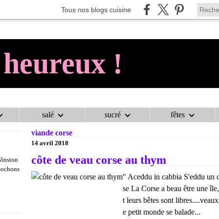
Tous nos blogs cuisine
 heureux !
salé
sucré
fêtes
AU COCHON HEUREUX !
>
CATEGORIES
>
VIANDE CORSE
viande corse
14 avril 2018
côte de veau corse au thym
Winston
 cochons
" Aceddu in cabbia S'eddu un c
se La Corse a beau être une île
t leurs bêtes sont libres....veaux
e petit monde se balade...