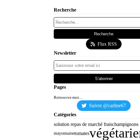
Recherche
Flux RSS
Newsletter
Pages
Retrouvez-moi....
Suivre @carline67
Catégories
solution repas de marché frais
champignons
végétarie
tomates
mayonnaise