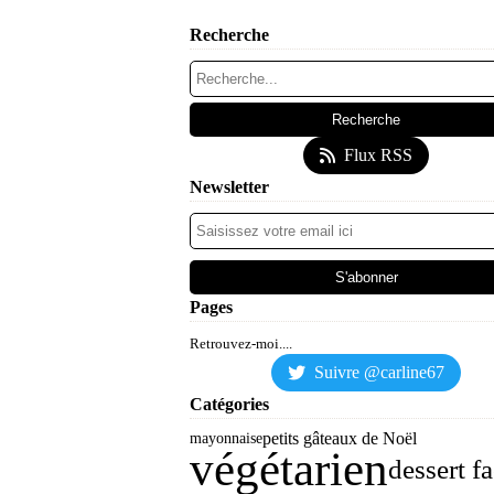
Recherche
Flux RSS
Newsletter
Pages
Retrouvez-moi....
Suivre @carline67
Catégories
petits gâteaux de Noël
mayonnaise
végétarien
dessert fa