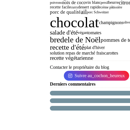
citro
noix de coco
vin blanc
beurre
poivrons
persil
recette facile
dessert rapide
curry
crème pâtissière
ail
porc de qualité
porc Schweitzer
chocolat
champignons
oliv
salade d'été
tomates
végan
bredele de Noël
pommes de te
recette d'été
plat d'hiver
solution repas de marché frais
carottes
recette végétarienne
Contacter le propriétaire du blog
Suivre au_cochon_heureux
Derniers commentaires