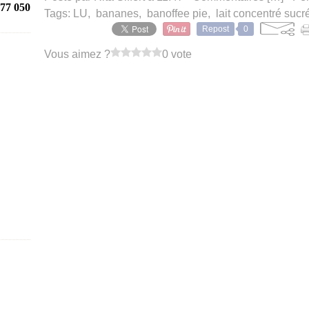
77 050
Tags:
LU
,
bananes
,
banoffee pie
,
lait concentré sucr
Repost
0
Vous aimez ?
0 vote