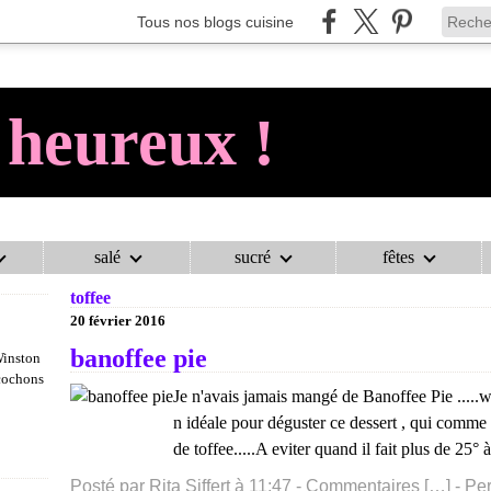
Tous nos blogs cuisine
 heureux !
salé
sucré
fêtes
AU COCHON HEUREUX !
>
CATEGORIES
>
TOFFEE
toffee
20 février 2016
banoffee pie
Winston
 cochons
Je n'avais jamais mangé de Banoffee Pie .....wou
n idéale pour déguster ce dessert , qui comme 
de toffee.....A eviter quand il fait plus de 25° à 
Posté par Rita Siffert à 11:47 -
Commentaires [
…
]
- Per