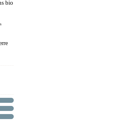
ns bio
es
rre