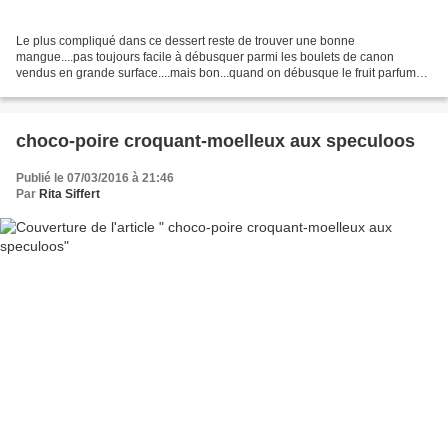
Le plus compliqué dans ce dessert reste de trouver une bonne
mangue....pas toujours facile à débusquer parmi les boulets de canon
vendus en grande surface....mais bon...quand on débusque le fruit parfumé
et mûr....c'est parti pour un tiramisu original...
choco-poire croquant-moelleux aux speculoos
Publié le 07/03/2016 à 21:46
Par
Rita Siffert