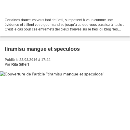
Certaines douceurs vous font de l’œil, s’imposent à vous comme une
évidence et titillent votre gourmandise jusqu’à ce que vous passiez à l’acte .
C’est le cas pour ces entremets délicieux trouvés sur le très joli blog "les
food amour" que je vous recommande....tiens,...
tiramisu mangue et speculoos
Publié le 23/03/2016 à 17:44
Par
Rita Siffert