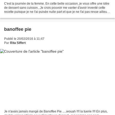
C'est la journée de la femme. En cette belle occasion, je vous offre une idée
de dessert sans cuisson...Je crois pouvoir me vanter d'avoir inventé cette
recette puisque je ne l'ai puisée nulle part et que je ne l'ai pas revue ailleurs.
Peu importe...me...
banoffee pie
Publié le 20/02/2016 à 11:47
Par
Rita Siffert
Je n'avais jamais mangé de Banoffee Pie .....wouah !!!! la tuerie !!!! En plus,