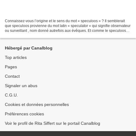
Connaissez-vous l’origine et le sens du mot « speculoos » ? Il semblerait
que speculoos provienne du mot latin « speculator « qui signifie observateur
ou surveillant , nom donné autrefois aux évêques. Et comme le speculoos
est à l’origine un petit gâteau...
Hébergé par Canalblog
Top articles
Pages
Contact
Signaler un abus
C.G.U.
Cookies et données personnelles
Préférences cookies
Voir le profil de Rita Siffert sur le portail Canalblog