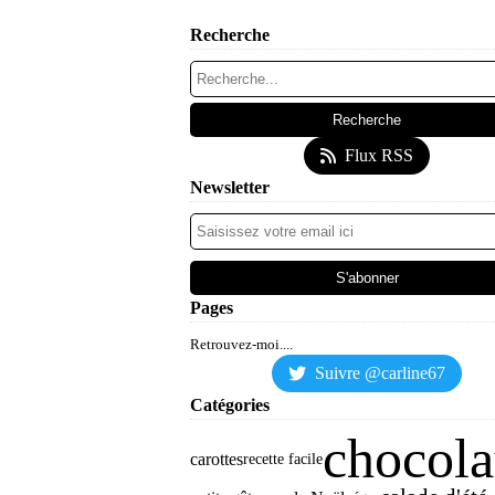
Recherche
Flux RSS
Newsletter
Pages
Retrouvez-moi....
Suivre @carline67
Catégories
chocola
carottes
recette facile