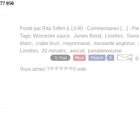
77 050
Posté par Rita Siffert à 13:40 -
Commentaires [
…
]
- Pe
Tags:
Worcester sauce
,
James Bond
,
Londres
,
Savo
blanc
,
crabe brun
,
mayonnaise
,
moutarde anglaise
,
Londres
,
20 minutes
,
avocat
,
pamplemousse
Repost
0
Vous aimez ?
0 vote