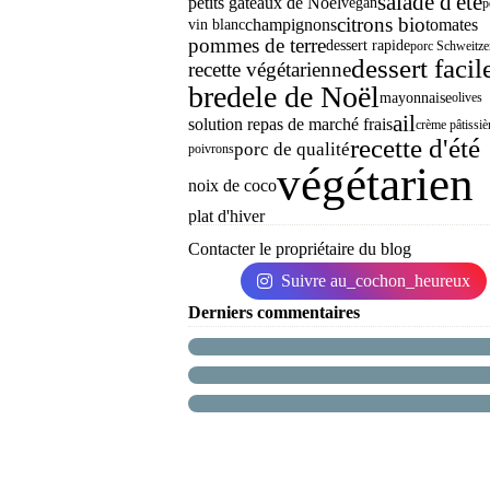
salade d'été
petits gâteaux de Noël
végan
p
citrons bio
champignons
tomates
vin blanc
pommes de terre
dessert rapide
porc Schweitze
dessert facil
recette végétarienne
bredele de Noël
mayonnaise
olives
ail
solution repas de marché frais
crème pâtissiè
recette d'été
porc de qualité
poivrons
végétarien
noix de coco
plat d'hiver
Contacter le propriétaire du blog
Suivre au_cochon_heureux
Derniers commentaires