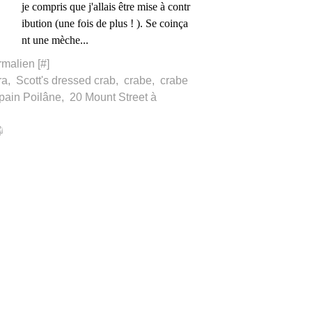
je compris que j'allais être mise à contr
ibution (une fois de plus ! ). Se coinça
nt une mèche...
rmalien [
#
]
ra
,
Scott's dressed crab
,
crabe
,
crabe
pain Poilâne
,
20 Mount Street à