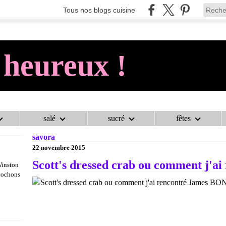
Tous nos blogs cuisine
 heureux !
salé
sucré
fêtes
AU COCHON HEUREUX !
>
CATEGORIES
>
SAVORA
savora
22 novembre 2015
Scott's dressed crab ou comment j'a
Winston
 cochons