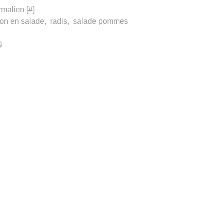
rmalien [
#
]
on en salade
,
radis
,
salade pommes