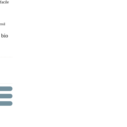
 facile
ersil
 bio