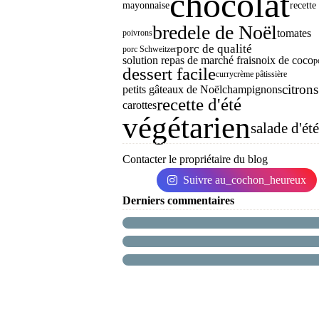
chocolat
mayonnaise
recette
bredele de Noël
tomates
poivrons
porc de qualité
porc Schweitzer
solution repas de marché frais
noix de coco
p
dessert facile
curry
crème pâtissière
citrons
petits gâteaux de Noël
champignons
recette d'été
carottes
végétarien
salade d'été
Contacter le propriétaire du blog
Suivre au_cochon_heureux
Derniers commentaires