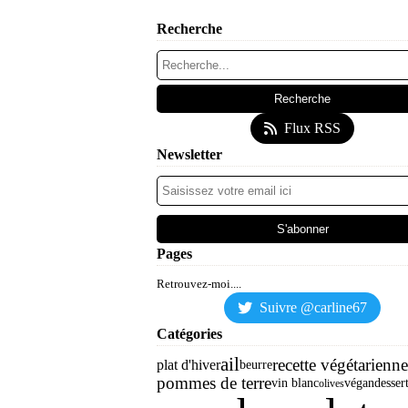
Recherche
Flux RSS
Newsletter
Pages
Retrouvez-moi....
Suivre @carline67
Catégories
ail
recette végétarienne
plat d'hiver
beurre
pommes de terre
vin blanc
végan
desser
olives