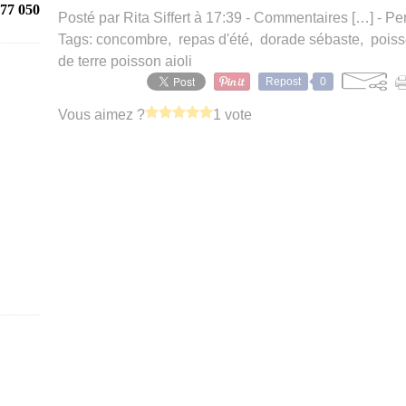
77 050
Posté par Rita Siffert à 17:39 -
Commentaires [
…
]
- Pe
Tags:
concombre
,
repas d'été
,
dorade sébaste
,
poiss
de terre poisson aioli
Repost
0
Vous aimez ?
1 vote