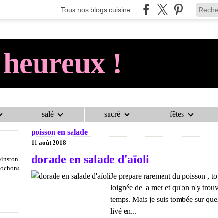
Tous nos blogs cuisine
 heureux !
salé
sucré
fêtes
AU COCHON HEUREUX !
>
CATEGORIES
>
POISSON EN SALADE
poisson en salade
11 août 2018
dorade en salade d'aïoli
Winston
 cochons
Je prépare rarement du poisson , to
loignée de la mer et qu'on n'y trouv
temps. Mais je suis tombée sur quelq
livé en...