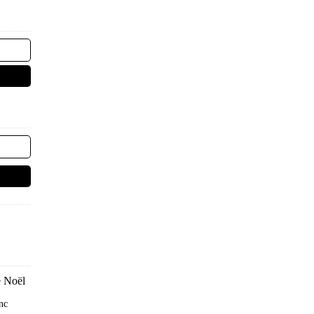
e Noël
nc