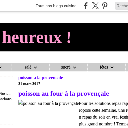
Tous nos blogs cuisine
 heureux !
salé
sucré
fêtes
AU COCHON HEUREUX !
>
CATEGORIES
>
POISSON A LA PROVENCA
poisson a la provencale
21 mars 2017
poisson au four à la provençale
Winston
 cochons
Pour les solutions repas ra
ropose cette semaine, une r
n repas du soir en vrai fest
plus grand nombre ! Temps 