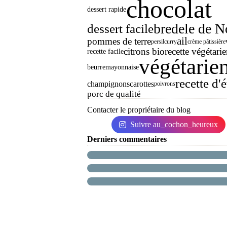
chocolat
dessert rapide
bredele de N
dessert facile
ail
pommes de terre
persil
curry
crème pâtissière
citrons bio
recette végétari
recette facile
végétarie
beurre
mayonnaise
recette d'é
champignons
carottes
poivrons
porc de qualité
Contacter le propriétaire du blog
Suivre au_cochon_heureux
Derniers commentaires