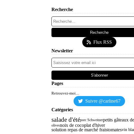
Recherche
Flux RSS
Newsletter
Pages
Retrouvez-moi....
Suivre @carline67
Catégories
salade d'été
petits gâteaux d
porc Schweitzer
noix de coco
plat d'hiver
olives
solution repas de marché frais
tomates
vin bla