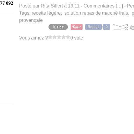
77 092
Posté par Rita Siffert à 19:11 -
Commentaires [
…
]
- Per
Tags:
recette légère
,
solution repas de marché frais
,
p
provençale
Repost
0
Vous aimez ?
0 vote