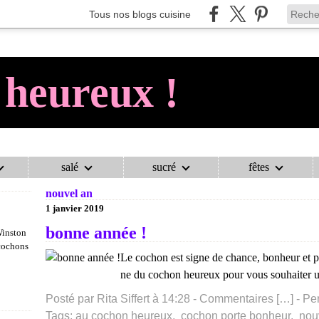
Tous nos blogs cuisine
 heureux !
salé
sucré
fêtes
AU COCHON HEUREUX !
>
CATEGORIES
>
NOUVEL AN
nouvel an
1 janvier 2019
bonne année !
Winston
 cochons
Le cochon est signe de chance, bonheur et pr
ne du cochon heureux pour vous souhaiter un
Posté par Rita Siffert à 14:28 -
Commentaires [
…
]
- Pe
Tags:
au cochon heureux
,
cochon porte bonheur
,
nou