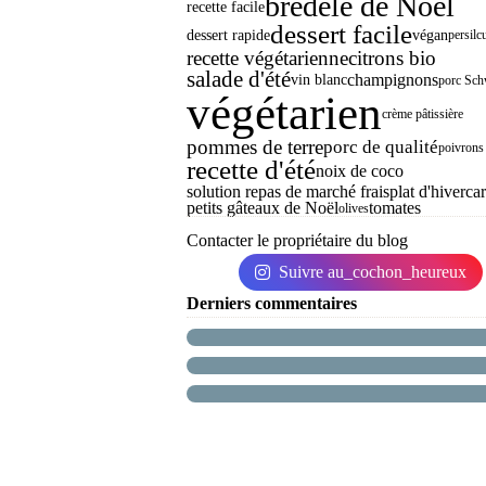
bredele de Noël
recette facile
dessert facile
dessert rapide
végan
persil
c
recette végétarienne
citrons bio
salade d'été
champignons
vin blanc
porc Sch
végétarien
crème pâtissière
pommes de terre
porc de qualité
poivrons
recette d'été
noix de coco
solution repas de marché frais
plat d'hiver
car
petits gâteaux de Noël
tomates
olives
Contacter le propriétaire du blog
Suivre au_cochon_heureux
Derniers commentaires