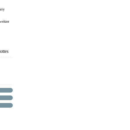
urry
weitzer
ottes