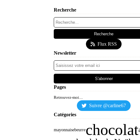
Recherche
Flux RSS
Newsletter
Pages
Retrouvez-moi....
Suivre @carline67
Catégories
chocolat
mayonnaise
beurre