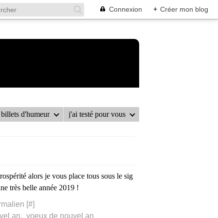
Connexion
+
Créer mon blog
billets d'humeur
j'ai testé pour vous
ospérité alors je vous place tous sous le sig
e très belle année 2019 !
rmalien [
#
]
vel an
,
voeux de nouvel an