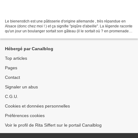
Le bienenstich est une pâtisserie d'origine allemande , très répandue en
Alsace (donc chez moi ! ) et ça signifie "piqûre d'abeille". La légende raconte
qu'un jour un boulanger sortait son gâteau (il le sortait où ? en promenade ?
au cinoche ? nul ne le...
Hébergé par Canalblog
Top articles
Pages
Contact
Signaler un abus
C.G.U.
Cookies et données personnelles
Préférences cookies
Voir le profil de Rita Siffert sur le portail Canalblog