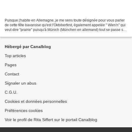
Puisque j'habite en Allemagne, je me sens toute désignée pour vous parler
de cette fête bavaroise qu'est l'Oktoberfest, également appelée " Wies'n" qui
veut dire "prairie" puisqu'à Münich (München en allemand) tout se passe sur
la grande place "Theresienwiese"....
Hébergé par Canalblog
Top articles
Pages
Contact
Signaler un abus
C.G.U.
Cookies et données personnelles
Préférences cookies
Voir le profil de Rita Siffert sur le portail Canalblog