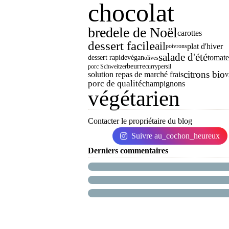
chocolat
bredele de Noël
carottes
dessert facile
ail
plat d'hiver
poivrons
salade d'été
tomate
dessert rapide
végan
olives
beurre
porc Schweitzer
curry
persil
citrons bio
solution repas de marché frais
v
porc de qualité
champignons
végétarien
Contacter le propriétaire du blog
Suivre au_cochon_heureux
Derniers commentaires