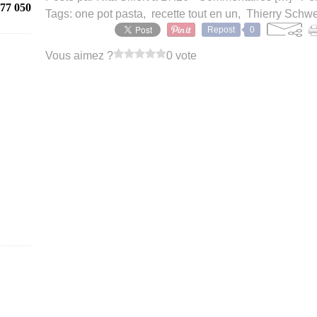
77 050
Tags:
one pot pasta
,
recette tout en un
,
Thierry Schwe
Repost
0
Vous aimez ?
0 vote