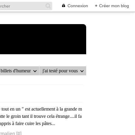
Connexion
+
Créer mon blog
billets d'humeur
j'ai testé pour vous
 tout en un " est actuellement à la grande m
e le groin tant il trouve cela étrange....il fa
ppris à faire cuire les pâtes...
rmalien [
#
]