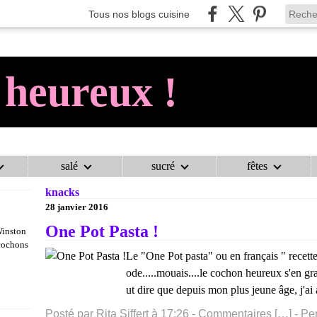
Tous nos blogs cuisine
 heureux !
salé
sucré
fêtes
AU COCHON HEUREUX !
>
CATEGORIES
>
KNACKS
knacks
28 janvier 2016
One Pot Pasta !
Winston
 cochons
Le "One Pot pasta" ou en français " recette
ode.....mouais....le cochon heureux s'en gratt
ut dire que depuis mon plus jeune âge, j'ai a
Posté par Rita Siffert à 17:26 -
Commentaires [
…
]
- Pe