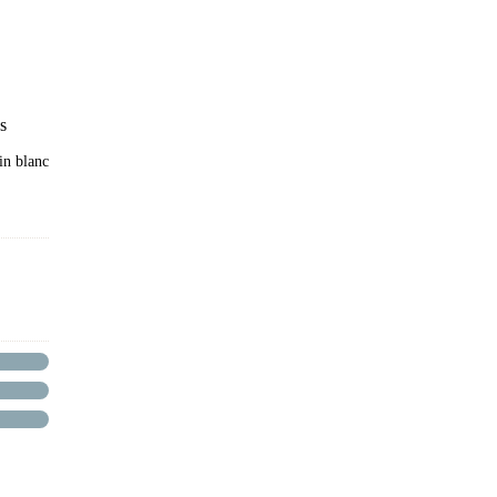
s
in blanc