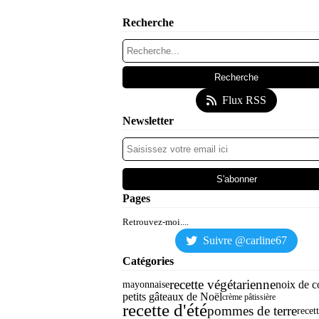
Recherche
Flux RSS
Newsletter
Pages
Retrouvez-moi....
Suivre @carline67
Catégories
recette végétarienne
noix de c
mayonnaise
petits gâteaux de Noël
crème pâtissière
recette d'été
pommes de terre
recett