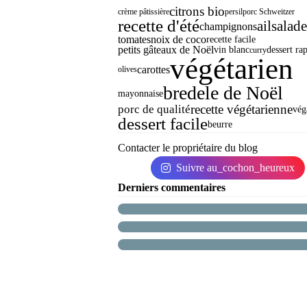
citrons bio
crème pâtissière
persil
porc Schweitzer
recette d'été
ail
salade
champignons
tomates
noix de coco
recette facile
petits gâteaux de Noël
vin blanc
dessert ra
curry
végétarien
carottes
olives
bredele de Noël
mayonnaise
porc de qualité
recette végétarienne
vég
dessert facile
beurre
Contacter le propriétaire du blog
Suivre au_cochon_heureux
Derniers commentaires