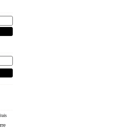
rais
rre