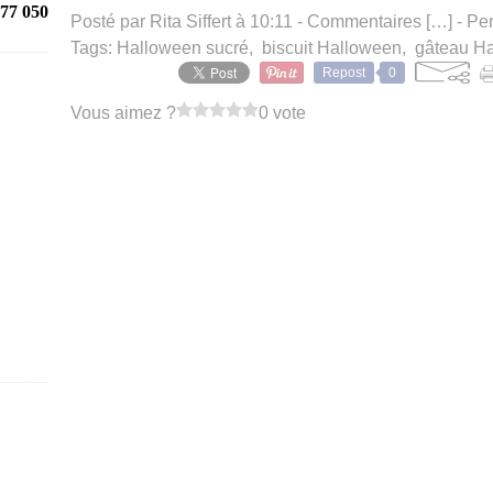
77 050
Posté par Rita Siffert à 10:11 -
Commentaires [
…
]
- Per
Tags:
Halloween sucré
,
biscuit Halloween
,
gâteau H
Repost
0
Vous aimez ?
0 vote