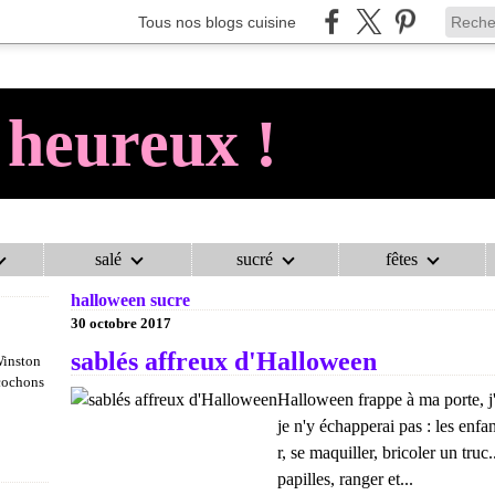
Tous nos blogs cuisine
 heureux !
salé
sucré
fêtes
AU COCHON HEUREUX !
>
CATEGORIES
>
HALLOWEEN SUCRE
halloween sucre
30 octobre 2017
sablés affreux d'Halloween
Winston
 cochons
Halloween frappe à ma porte, j'o
je n'y échapperai pas : les enf
r, se maquiller, bricoler un tru
papilles, ranger et...