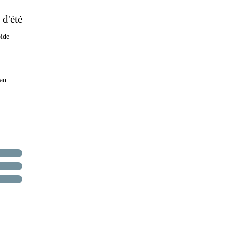
 d'été
pide
an