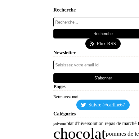
Recherche
Flux RSS
Newsletter
Pages
Retrouvez-moi....
Suivre @carline67
Catégories
plat d'hiver
solution repas de marché f
poivrons
chocolat
pommes de te