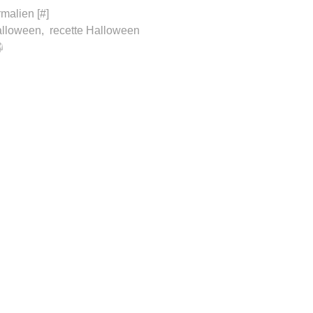
malien [
#
]
alloween
,
recette Halloween