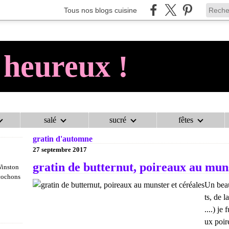
Tous nos blogs cuisine
 heureux !
salé
sucré
fêtes
AU COCHON HEUREUX !
>
CATEGORIES
>
GRATIN D'AUTOMNE
gratin d'automne
27 septembre 2017
gratin de butternut, poireaux au muns
Winston
 cochons
Un beau
ts, de 
....) je
ux poir