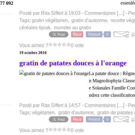
esseulée
77 092
Posté par Rita Siffert à 19:03 -
Commentaires [
…
]
- Pe
Tags:
gratin végétarien
,
gratin d'automne
,
recette vég
céréales tipiak
,
munster au gratin
Repost
0
Vous aimez ?
0 vote
19 octobre 2016
gratin de patates douces à l'orange
La patate douce : Règne
n Magnoliophyta Classe
e Solanales Famille Co
ndrez cette classificatio
Posté par Rita Siffert à 14:57 -
Commentaires [
…
]
- Pe
Tags:
végétarien
,
gratin d'automne
,
gratin de patates
Repost
0
Vous aimez ?
0 vote