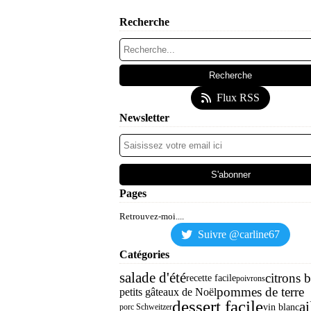
Recherche
Flux RSS
Newsletter
Pages
Retrouvez-moi....
Suivre @carline67
Catégories
salade d'été
citrons 
recette facile
poivrons
pommes de terre
petits gâteaux de Noël
dessert facile
ai
vin blanc
porc Schweitzer