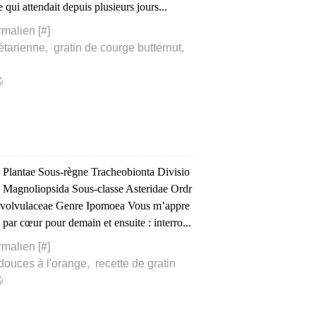
 qui attendait depuis plusieurs jours...
rmalien [
#
]
étarienne
,
gratin de courge butternut
,
 Plantae Sous-règne Tracheobionta Divisio
 Magnoliopsida Sous-classe Asteridae Ordr
nvolvulaceae Genre Ipomoea Vous m’appre
n par cœur pour demain et ensuite : interro...
rmalien [
#
]
 douces à l'orange
,
recette de gratin