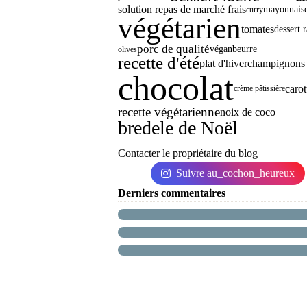
solution repas de marché frais
mayonnais
curry
végétarien
tomates
dessert 
porc de qualité
végan
beurre
olives
recette d'été
plat d'hiver
champignons
chocolat
carot
crème pâtissière
recette végétarienne
noix de coco
bredele de Noël
Contacter le propriétaire du blog
Suivre au_cochon_heureux
Derniers commentaires