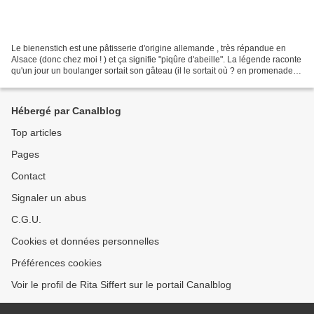
Le bienenstich est une pâtisserie d'origine allemande , très répandue en
Alsace (donc chez moi ! ) et ça signifie "piqûre d'abeille". La légende raconte
qu'un jour un boulanger sortait son gâteau (il le sortait où ? en promenade ?
au cinoche ? nul ne le...
Hébergé par Canalblog
Top articles
Pages
Contact
Signaler un abus
C.G.U.
Cookies et données personnelles
Préférences cookies
Voir le profil de Rita Siffert sur le portail Canalblog