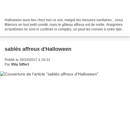
Halloween aura lieu chez moi ce soir, malgré les mesures sanitaires....nous
fêterons en tout petit comité, mais le gâteau affreux est de sortie. Araignées
et fantômes ne sont ni confinés ni comptés, on peut les convier à notre table !
J'ai repris la base...
sablés affreux d'Halloween
Publié le 30/10/2017 à 10:11
Par
Rita Siffert