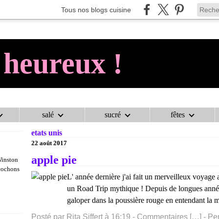
Tous nos blogs cuisine
 heureux !
salé
sucré
fêtes
AU COCHON HEUREUX !
>
CATEGORIES
>
ETATS UNIS
etats unis
22 août 2017
apple pie
Winston
 cochons
L' année dernière j'ai fait un merveilleux voyage
un Road Trip mythique ! Depuis de longues années
galoper dans la poussière rouge en entendant la 
Posté par Rita Siffert à 16:19 -
Commentaires [
…
]
- Pe