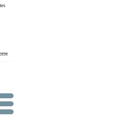
tes
rre