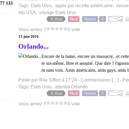
77 133
Tags:
Etats Unis
,
apple pie recette américaine
,
desse
trip USA
,
voyage Etats Unis
Repost
0
Vous aimez ?
0 vote
13 juin 2016
Orlando...
Encore de la haine, encore un massacre...et cette fo
re soi-même, libre et assumé. Que dire ? l'ignora
nt sans voix. Amis américains, amis gays, amis lib
Posté par Rita Siffert à 17:24 -
Commentaires [
…
]
- Pe
Tags:
Etats Unis
,
attentat Orlando
Repost
0
Vous aimez ?
0 vote