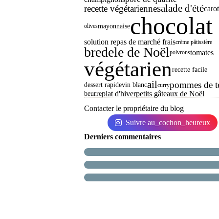
salade d'été
recette végétarienne
carot
chocolat
mayonnaise
olives
solution repas de marché frais
crème pâtissière
bredele de Noël
tomates
poivrons
végétarien
recette facile
ail
pommes de te
dessert rapide
vin blanc
curry
plat d'hiver
petits gâteaux de Noël
beurre
Contacter le propriétaire du blog
Suivre au_cochon_heureux
Derniers commentaires