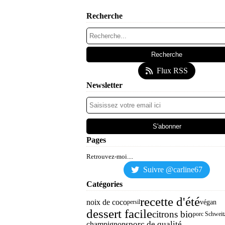
Recherche
Flux RSS
Newsletter
Pages
Retrouvez-moi....
Suivre @carline67
Catégories
recette d'été
noix de coco
végan
persil
dessert facile
citrons bio
porc Schweit
porc de qualité
champignons