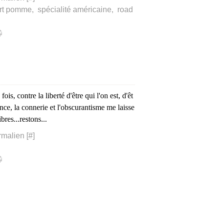
rt pomme
,
spécialité américaine
,
road
is, contre la liberté d'être qui l'on est, d'êt
nce, la connerie et l'obscurantisme me laisse
res...restons...
rmalien [
#
]