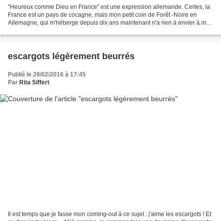
"Heureux comme Dieu en France" est une expression allemande. Certes, la
France est un pays de cocagne, mais mon petit coin de Forêt -Noire en
Allemagne, qui m'héberge depuis dix ans maintenant n'a rien à envier à mon
pays natal. J'ai récolté hier , me...
escargots légèrement beurrés
Publié le 28/02/2016 à 17:45
Par
Rita Siffert
Il est temps que je fasse mon coming-out à ce sujet : j'aime les escargots ! Et