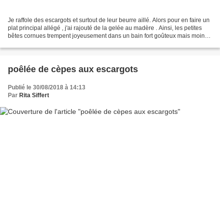
Je raffole des escargots et surtout de leur beurre aillé. Alors pour en faire un
plat principal allégé , j'ai rajouté de la gelée au madère . Ainsi, les petites
bêtes cornues trempent joyeusement dans un bain fort goûteux mais moins
gras. Je vous inviteà...
poêlée de cèpes aux escargots
Publié le 30/08/2018 à 14:13
Par
Rita Siffert