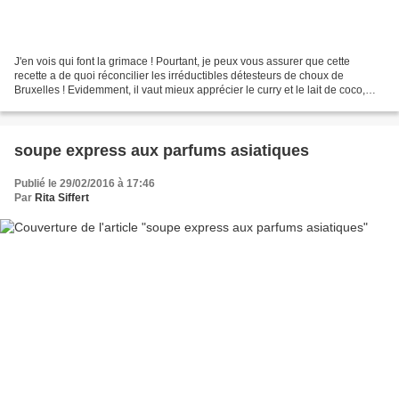
J'en vois qui font la grimace ! Pourtant, je peux vous assurer que cette
recette a de quoi réconcilier les irréductibles détesteurs de choux de
Bruxelles ! Evidemment, il vaut mieux apprécier le curry et le lait de coco,
sinon c'est foutu. J'ai rapporté...
soupe express aux parfums asiatiques
Publié le 29/02/2016 à 17:46
Par
Rita Siffert