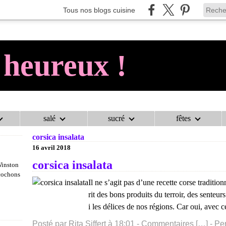
Tous nos blogs cuisine
 heureux !
salé
sucré
fêtes
AU COCHON HEUREUX !
>
CATEGORIES
>
CORSICA INSALATA
corsica insalata
16 avril 2018
corsica insalata
Winston
 cochons
Il ne s’agit pas d’une recette corse tradition
rit des bons produits du terroir, des senteurs 
i les délices de nos régions. Car oui, avec cet
Posté par Rita Siffert à 18:01 -
Commentaires [
…
]
- Pe