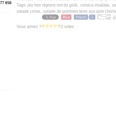
77 050
Tags:
jeu nos régions ont du goût
,
corsica insalata
,
sa
salade corse
,
salade de pommes terre aux pois chich
Repost
0
Vous aimez ?
2 votes