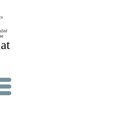
co
alité
ne
at