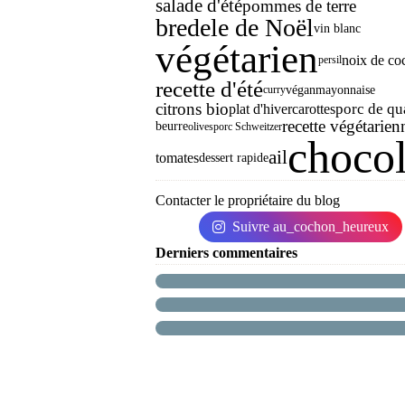
salade d'été
pommes de terre
bredele de Noël
vin blanc
végétarien
noix de co
persil
recette d'été
végan
mayonnaise
curry
citrons bio
porc de qu
plat d'hiver
carottes
recette végétarien
beurre
olives
porc Schweitzer
chocol
ail
tomates
dessert rapide
Contacter le propriétaire du blog
Suivre au_cochon_heureux
Derniers commentaires