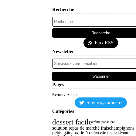
Recherche
Flux RSS
Newsletter
Pages
Retrouvez-moi....
Suivre @carline67
Catégories
dessert facile
crème pâtissière
solution repas de marché frais
champignons
petits gâteaux de Noël
recette facile
poivrons