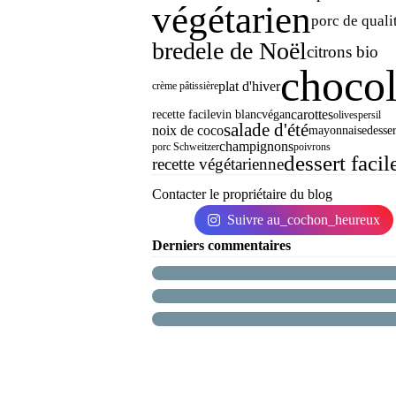
végétarien
porc de quali
bredele de Noël
citrons bio
chocol
plat d'hiver
crème pâtissière
carottes
recette facile
vin blanc
végan
olives
persil
salade d'été
noix de coco
mayonnaise
desser
champignons
porc Schweitzer
poivrons
dessert facil
recette végétarienne
Contacter le propriétaire du blog
Suivre au_cochon_heureux
Derniers commentaires