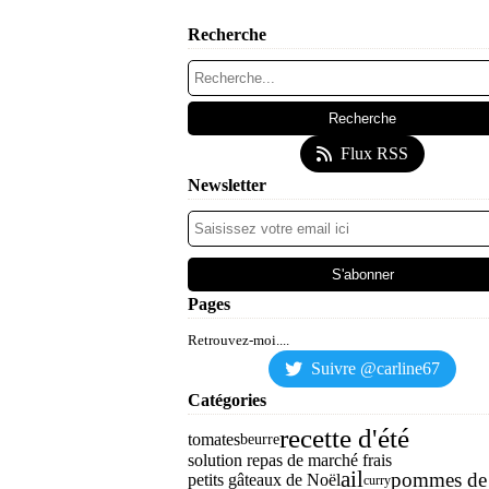
Recherche
Flux RSS
Newsletter
Pages
Retrouvez-moi....
Suivre @carline67
Catégories
recette d'été
tomates
beurre
solution repas de marché frais
ail
pommes de 
petits gâteaux de Noël
curry