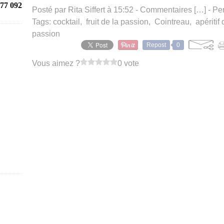
77 092
Posté par Rita Siffert à 15:52 -
Commentaires [
…
]
- Pe
Tags:
cocktail
,
fruit de la passion
,
Cointreau
,
apéritif 
passion
Repost
0
Vous aimez ?
0 vote