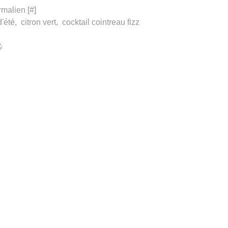
rmalien [
#
]
d'été
,
citron vert
,
cocktail cointreau fizz