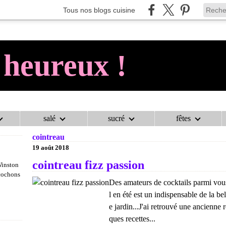
Tous nos blogs cuisine
 heureux !
salé
sucré
fêtes
AU COCHON HEUREUX !
>
CATEGORIES
>
COINTREAU
cointreau
19 août 2018
cointreau fizz passion
Winston
 cochons
Des amateurs de cocktails parmi vous 
l en été est un indispensable de la be
e jardin...J'ai retrouvé une ancienn
ques recettes...