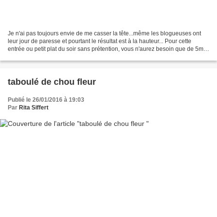
Je n'ai pas toujours envie de me casser la tête...même les blogueuses ont
leur jour de paresse et pourtant le résultat est à la hauteur... Pour cette
entrée ou petit plat du soir sans prétention, vous n'aurez besoin que de 5mn
et de très peu d'ingrédients..sauf...
taboulé de chou fleur
Publié le 26/01/2016 à 19:03
Par
Rita Siffert