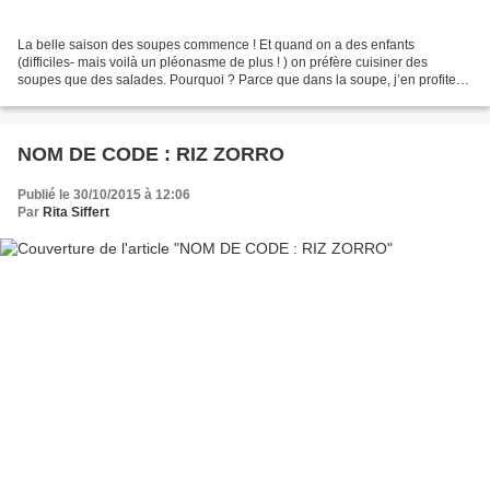
La belle saison des soupes commence ! Et quand on a des enfants
(difficiles- mais voilà un pléonasme de plus ! ) on préfère cuisiner des
soupes que des salades. Pourquoi ? Parce que dans la soupe, j’en profite
pour y cacher des légumes impossibles à faire...
NOM DE CODE : RIZ ZORRO
Publié le 30/10/2015 à 12:06
Par
Rita Siffert