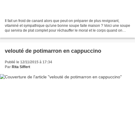
Il fait un froid de canard alors que peut-on préparer de plus revigorant,
vitaminé et sympathique qu'une bonne soupe faite maison ? Voici une soupe
qui servira de plat complet pour réchauffer le moral et le corps quand on
attaque la semaine la plus déprimante...
velouté de potimarron en cappuccino
Publié le 12/11/2015 à 17:34
Par
Rita Siffert