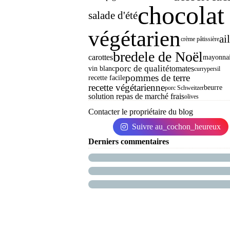
chocolat
salade d'été
végétarien
ail
crème pâtissière
bredele de Noël
carottes
mayonnai
porc de qualité
tomates
vin blanc
curry
persil
pommes de terre
recette facile
recette végétarienne
beurre
porc Schweitzer
solution repas de marché frais
olives
Contacter le propriétaire du blog
Suivre au_cochon_heureux
Derniers commentaires