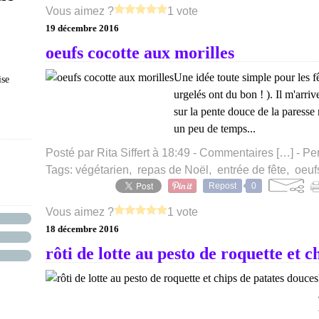
Vous aimez ?
1 vote
19 décembre 2016
oeufs cocotte aux morilles
Une idée toute simple pour les fê
se
urgelés ont du bon ! ). Il m'arriv
sur la pente douce de la paress
un peu de temps...
Posté par Rita Siffert à 18:49 -
Commentaires [
…
]
- Pe
Tags:
végétarien
,
repas de Noël
,
entrée de fête
,
oeuf
Repost
0
Vous aimez ?
1 vote
18 décembre 2016
rôti de lotte au pesto de roquette et 