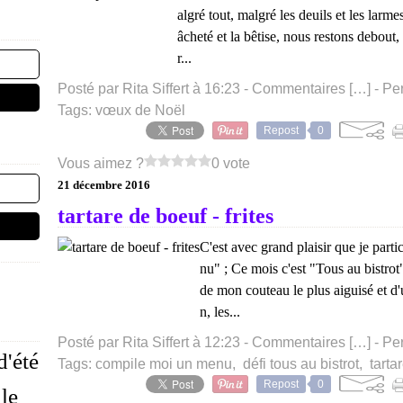
algré tout, malgré les deuils et les larm
âcheté et la bêtise, nous restons debout, 
r...
Posté par Rita Siffert à 16:23 -
Commentaires [
…
]
- Pe
Tags:
vœux de Noël
Repost
0
Vous aimez ?
0 vote
21 décembre 2016
tartare de boeuf - frites
C'est avec grand plaisir que je par
nu" ; Ce mois c'est "Tous au bistrot"
de mon couteau le plus aiguisé et d'u
n, les...
Posté par Rita Siffert à 12:23 -
Commentaires [
…
]
- Pe
d'été
Tags:
compile moi un menu
,
défi tous au bistrot
,
tarta
Repost
0
ile