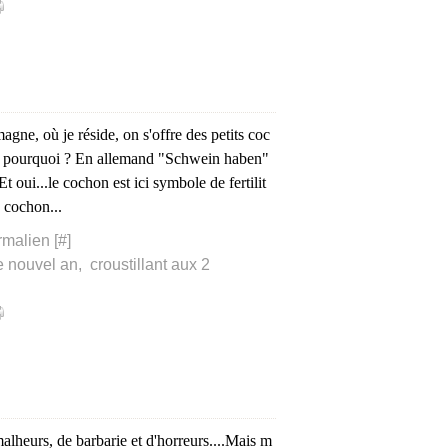
ne, où je réside, on s'offre des petits coc
s pourquoi ? En allemand "Schwein haben"
Et oui...le cochon est ici symbole de fertilit
e cochon...
rmalien [
#
]
e nouvel an
,
croustillant aux 2
alheurs, de barbarie et d'horreurs....Mais m