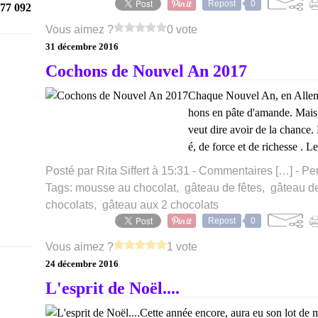
Repost
0
77 092
Vous aimez ?
0 vote
31 décembre 2016
Cochons de Nouvel An 2017
Chaque Nouvel An, en Allemag
hons en pâte d'amande. Mai
veut dire avoir de la chance. 
é, de force et de richesse . L
Posté par Rita Siffert à 15:31 -
Commentaires [
…
]
- Pe
Tags:
mousse au chocolat
,
gâteau de fêtes
,
gâteau d
chocolats
,
gâteau aux 2 chocolats
Repost
0
Vous aimez ?
1 vote
24 décembre 2016
L'esprit de Noël....
Cette année encore, aura eu son lot de m