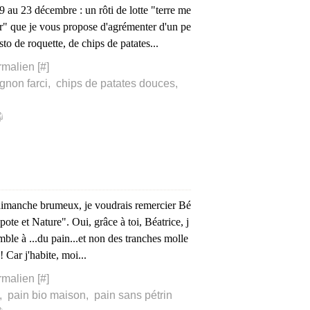
9 au 23 décembre : un rôti de lotte "terre me
r" que je vous propose d'agrémenter d'un pe
sto de roquette, de chips de patates...
rmalien [
#
]
gnon farci
,
chips de patates douces
,
imanche brumeux, je voudrais remercier Bé
ote et Nature". Oui, grâce à toi, Béatrice, j
ble à ...du pain...et non des tranches molle
 Car j'habite, moi...
rmalien [
#
]
,
pain bio maison
,
pain sans pétrin