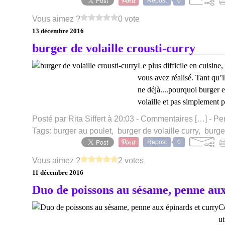
Repost
0
Vous aimez ?
0 vote
13 décembre 2016
burger de volaille crousti-curry
Le plus difficile en cuisine
vous avez réalisé. Tant qu’il
ne déjà....pourquoi burger 
volaille et pas simplement p
Posté par Rita Siffert à 20:03 -
Commentaires [
…
]
- Pe
Tags:
burger au poulet
,
burger de volaille curry
,
burge
Repost
0
Vous aimez ?
2 votes
11 décembre 2016
Duo de poissons au sésame, penne aux
Ce
u