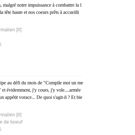
es, malgré notre impuissance à combattre la l
la tête haute et nos coeurs prêts à accueilli
rmalien [
#
]
ticipe au défi du mois de "Compile moi un me
 et évidemment, j'y cours, j'y vole....armée
n appétit vorace... De quoi s'agit-il ? Et bie
rmalien [
#
]
re de boeuf