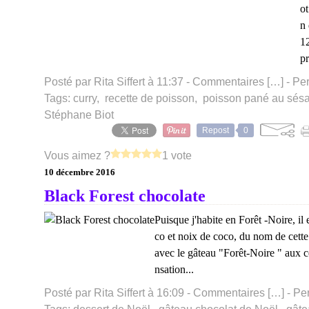
ot
n 
1
pr
Posté par Rita Siffert à 11:37 -
Commentaires [
…
]
- Per
Tags:
curry
,
recette de poisson
,
poisson pané au sés
Stéphane Biot
Repost
0
Vous aimez ?
1 vote
10 décembre 2016
Black Forest chocolate
Puisque j'habite en Forêt -Noire, il 
co et noix de coco, du nom de cette 
avec le gâteau "Forêt-Noire " aux ceri
nsation...
Posté par Rita Siffert à 16:09 -
Commentaires [
…
]
- Pe