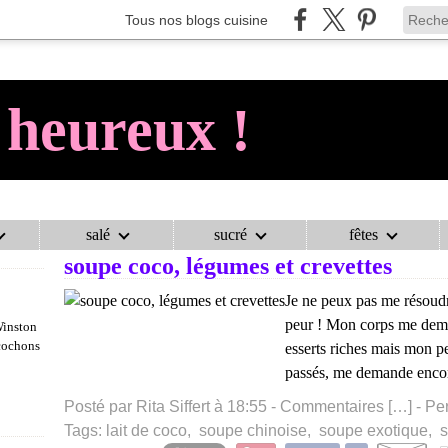
Tous nos blogs cuisine
 heureux !
2 janvier 2017
salé
sucré
fêtes
soupe coco, légumes et crevettes
Je ne peux pas me résoudre
peur ! Mon corps me demand
Winston
 cochons
esserts riches mais mon pe
passés, me demande encor
Posté par Rita Siffert à 18:55 -
Commentaires [
…
]
- Pe
Tags:
lait de coco
,
soupe chinoise
,
soupe exotique
,