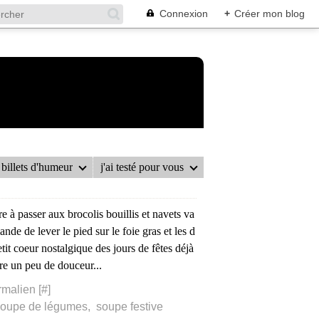
Connexion
+
Créer mon blog
billets d'humeur
j'ai testé pour vous
 à passer aux brocolis bouillis et navets va
e de lever le pied sur le foie gras et les d
tit coeur nostalgique des jours de fêtes déjà
e un peu de douceur...
rmalien [
#
]
soupe de légumes
,
soupe festive