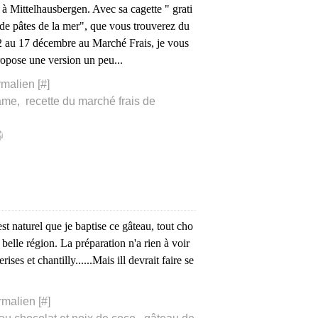
 à Mittelhausbergen. Avec sa cagette " grati
de pâtes de la mer", que vous trouverez du
2 au 17 décembre au Marché Frais, je vous
opose une version un peu...
malien [
#
]
ame
,
recette du marché frais de
est naturel que je baptise ce gâteau, tout cho
belle région. La préparation n'a rien à voir
ses et chantilly......Mais ill devrait faire se
rmalien [
#
]