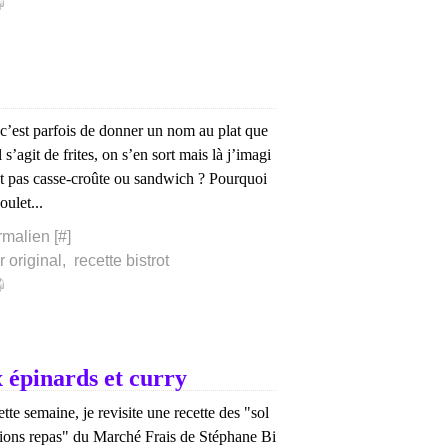
, c’est parfois de donner un nom au plat que
 s’agit de frites, on s’en sort mais là j’imagi
et pas casse-croûte ou sandwich ? Pourquoi
oulet...
rmalien [
#
]
r original
,
recette bistrot
 épinards et curry
tte semaine, je revisite une recette des "sol
tions repas" du Marché Frais de Stéphane Bi