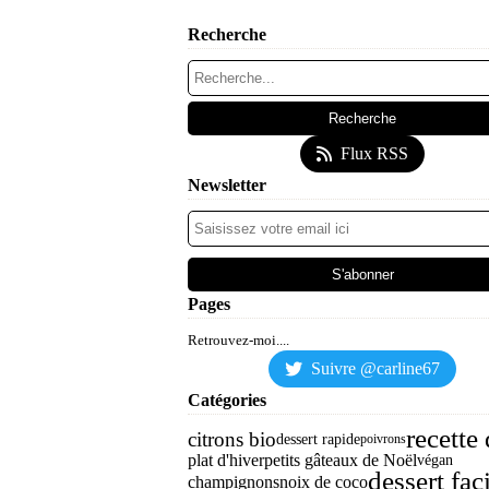
Recherche
Flux RSS
Newsletter
Pages
Retrouvez-moi....
Suivre @carline67
Catégories
recette 
citrons bio
dessert rapide
poivrons
plat d'hiver
petits gâteaux de Noël
végan
dessert fac
champignons
noix de coco