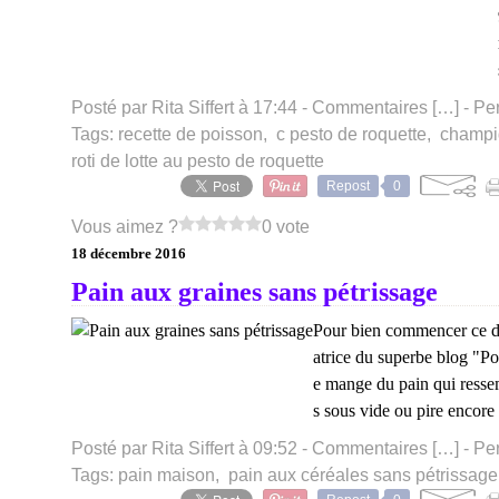
Posté par Rita Siffert à 17:44 -
Commentaires [
…
]
- Pe
Tags:
recette de poisson
,
c pesto de roquette
,
champi
roti de lotte au pesto de roquette
Repost
0
Vous aimez ?
0 vote
18 décembre 2016
Pain aux graines sans pétrissage
Pour bien commencer ce d
atrice du superbe blog "Pop
e mange du pain qui ressem
s sous vide ou pire encore !
Posté par Rita Siffert à 09:52 -
Commentaires [
…
]
- Pe
Tags:
pain maison
,
pain aux céréales sans pétrissage